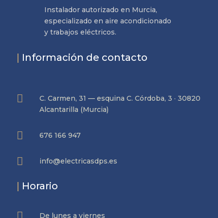
Instalador autorizado en Murcia,
especializado en aire acondicionado
y trabajos eléctricos.
|
Información de contacto

C. Carmen, 31 — esquina C. Córdoba, 3 · 30820
Alcantarilla (Murcia)

676 166 947

info@electricasdps.es
|
Horario

De lunes a viernes