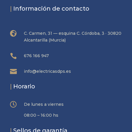
|
Información de contacto

C. Carmen, 31 — esquina C. Córdoba, 3 · 30820
Alcantarilla (Murcia)

676 166 947

info@electricasdps.es
|
Horario

De lunes a viernes
08:00 – 16:00 hs
|
Sellos de garantía