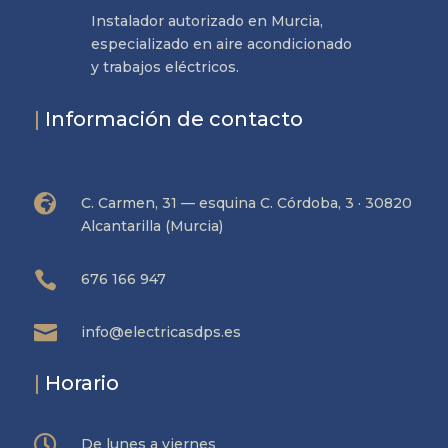
Instalador autorizado en Murcia,
especializado en aire acondicionado
y trabajos eléctricos.
|
Información de contacto

C. Carmen, 31 — esquina C. Córdoba, 3 · 30820
Alcantarilla (Murcia)

676 166 947

info@electricasdps.es
|
Horario

De lunes a viernes